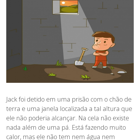
Jack foi detido em uma prisão com o chão de
terra e uma janela localizada a tal altura que
ele não poderia alcançar. Na cela não existe
nada além de uma pá. Está fazendo muito
calor, mas ele não tem nem água nem