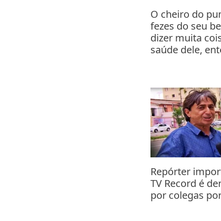
O cheiro do pu
fezes do seu b
dizer muita coi
saúde dele, en
Repórter impor
TV Record é de
por colegas po