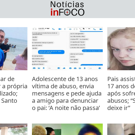
ar de
Adolescente de 13 anos
Pais assis
r a própria
vítima de abuso, envia
17 anos de
lizado;
mensagens e pede ajuda
após sofr
o Santo
a amigo para denunciar
abusos; 
o pai: ‘A noite não passa’
deixe ir”