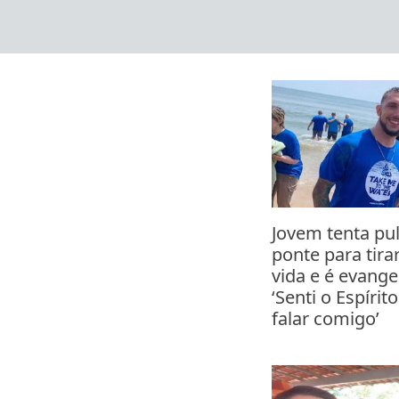
Skip
to
content
Jovem tenta pul
ponte para tira
vida e é evange
‘Senti o Espírit
falar comigo’