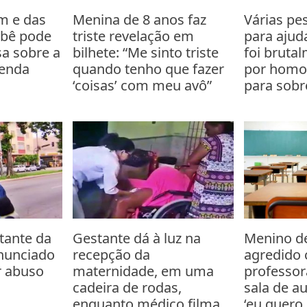
m e das
Menina de 8 anos faz
Várias pe
ebê pode
triste revelação em
para ajud
sa sobre a
bilhete: “Me sinto triste
foi bruta
tenda
quando tenho que fazer
por homof
‘coisas’ com meu avô”
para sobr
tante da
Gestante dá à luz na
Menino de
nunciado
recepção da
agredido
r abuso
maternidade, em uma
professor
cadeira de rodas,
sala de a
enquanto médico filma
‘eu quero 