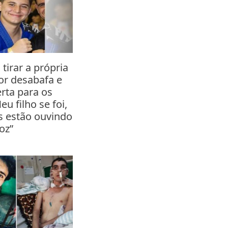
 tirar a própria
tor desabafa e
erta para os
eu filho se foi,
s estão ouvindo
oz”