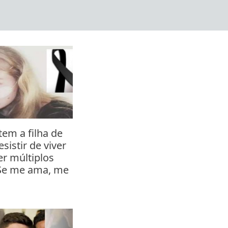
tem a filha de
sistir de viver
er múltiplos
“Se me ama, me