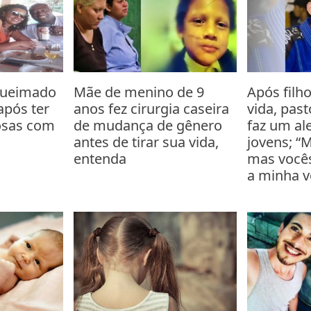
queimado
Mãe de menino de 9
Após filho
pós ter
anos fez cirurgia caseira
vida, pas
osas com
de mudança de gênero
faz um al
antes de tirar sua vida,
jovens; “M
entenda
mas você
a minha v