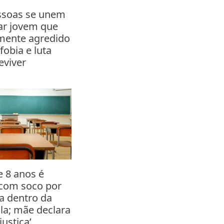
ssoas se unem
ar jovem que
lmente agredido
obia e luta
eviver
 8 anos é
 com soco por
a dentro da
ula; mãe declara
justiça’