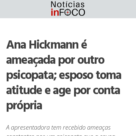
Skip
to
content
Ana Hickmann é
ameaçada por outro
psicopata; esposo toma
atitude e age por conta
própria
A apresentadora tem recebido ameaças