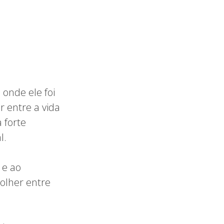
onde ele foi
r entre a vida
 forte
l.
 e ao
olher entre