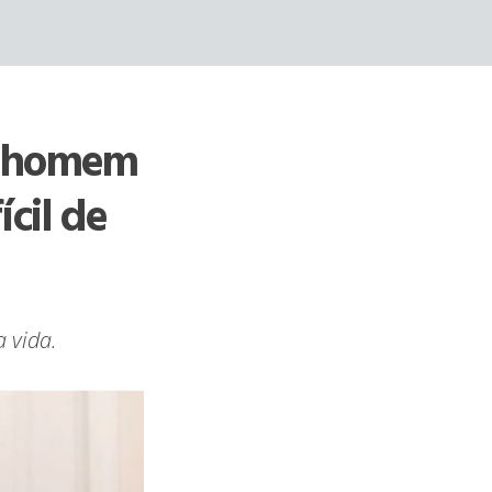
a, homem
ícil de
a vida.