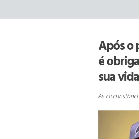
Skip
to
content
Após o 
é obriga
sua vid
As circunstânci