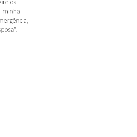
iro os
a minha
mergência,
sposa”.