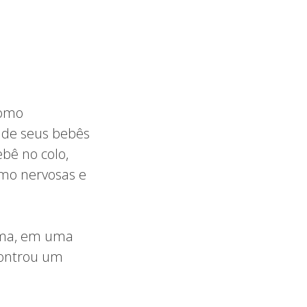
como
 de seus bebês
bê no colo,
mo nervosas e
cima, em uma
controu um