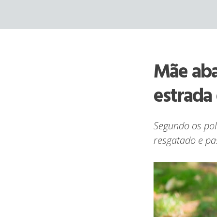
Skip
to
content
Mãe aba
estrada
Segundo os poli
resgatado e p