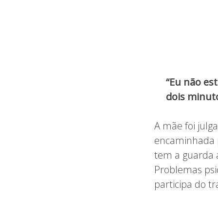
“Eu não est
dois minuto
A mãe foi julga
encaminhada p
tem a guarda a
Problemas psic
participa do 