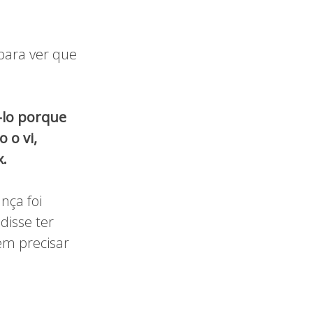
para ver que
ê-lo porque
 o vi,
x.
nça foi
disse ter
em precisar