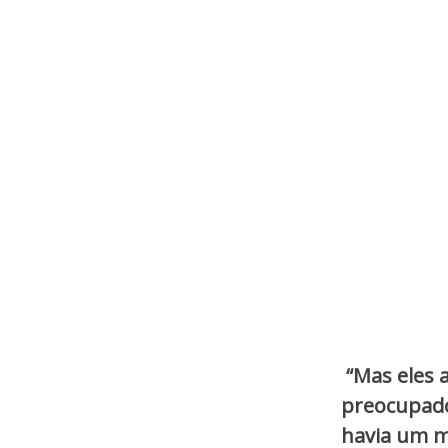
“Mas eles 
preocupado
havia um m