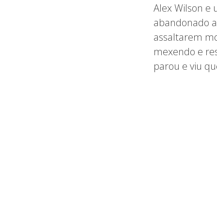
Alex Wilson e
abandonado al
assaltarem mo
mexendo e reso
parou e viu q