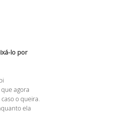
ixá-lo por
oi
a que agora
 caso o queira.
nquanto ela