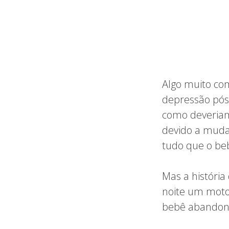
Algo muito c
depressão pós
como deveriam
devido a muda
tudo que o beb
Mas a históri
noite um moto
bebê abandon