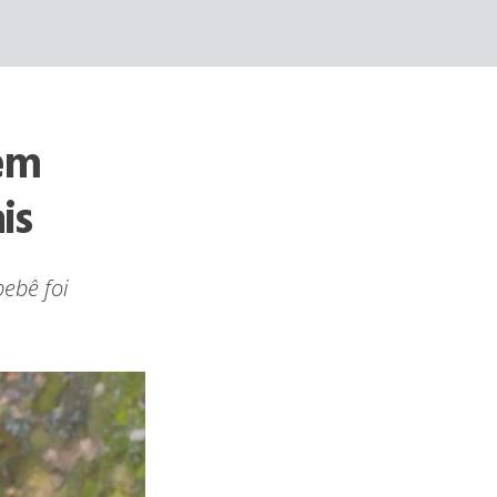
em
is
bebê foi