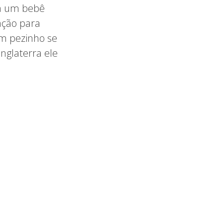
ia um bebê
ação para
um pezinho se
Inglaterra ele