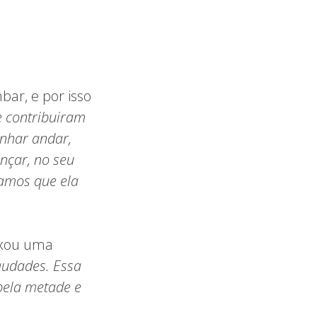
bar, e por isso
e contribuiram
inhar andar,
ançar, no seu
amos que ela
ixou uma
audades. Essa
pela metade e