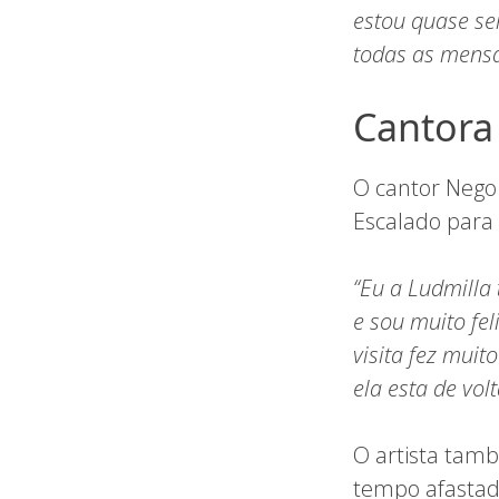
estou quase se
todas as mensa
Cantora 
O cantor Nego
Escalado para s
“Eu a Ludmilla
e sou muito fel
visita fez mui
ela esta de volt
O artista tam
tempo afastado