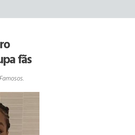
ro
upa fãs
s Famosos.