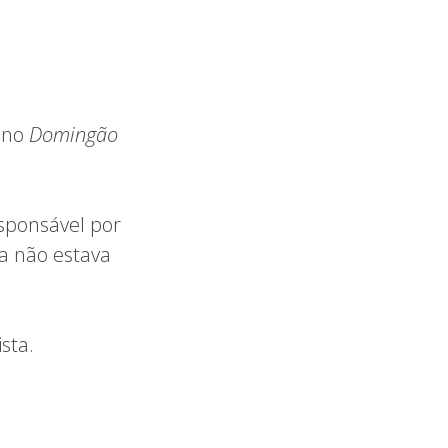
, no
Domingão
sponsável por
a não estava
sta.