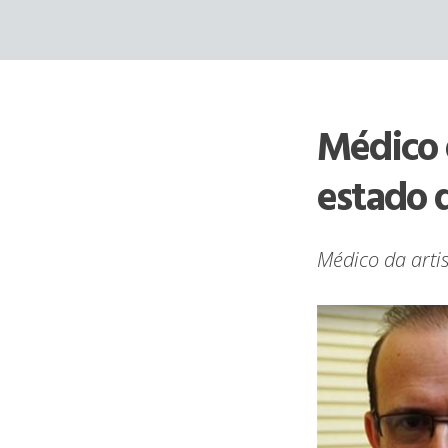
Skip
to
content
Médico 
estado 
Médico da arti