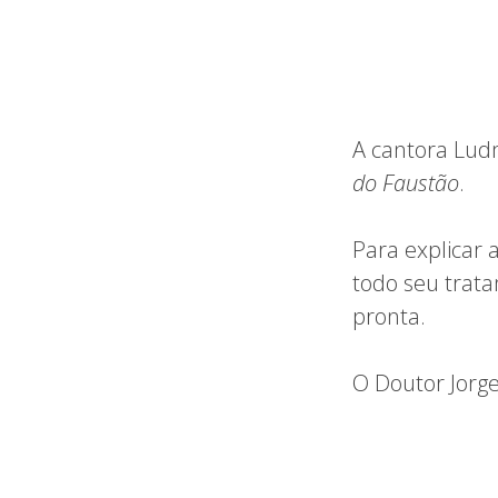
A cantora Ludm
do Faustão
.
Para explicar 
todo seu trat
pronta.
O Doutor Jorge