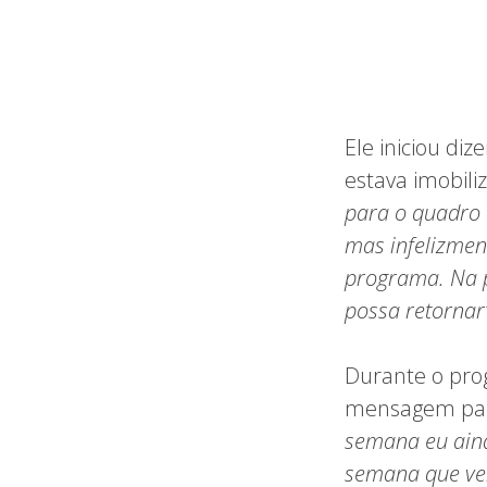
Ele iniciou di
estava imobiliz
para o quadro 
mas infelizment
programa. Na 
possa retornar”
Durante o pro
mensagem para
semana eu aind
semana que vem