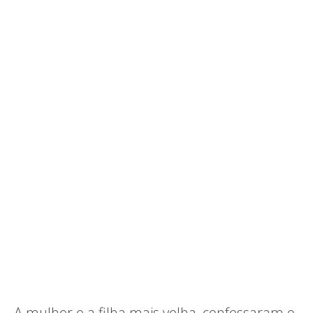
A mulher e a filha mais velha, confessaram o