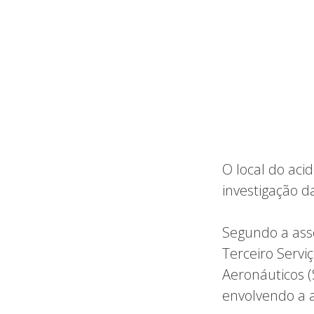
O local do aci
investigação d
Segundo a asse
Terceiro Servi
Aeronáuticos (S
envolvendo a 