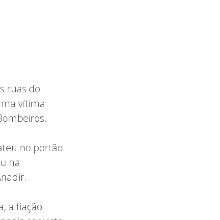
s ruas do
 uma vítima
 Bombeiros.
ateu no portão
eu na
nadir.
, a fiação