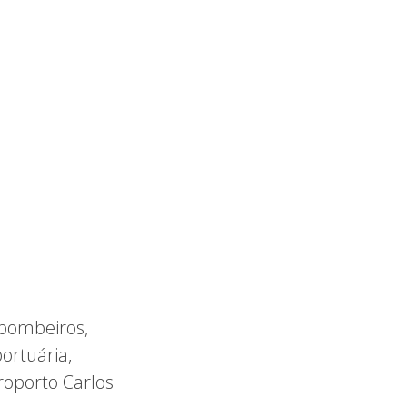
e bombeiros,
ortuária,
roporto Carlos