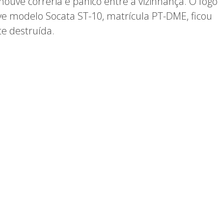
houve correria e pânico entre a vizinhança. O fogo 
ve modelo Socata ST-10, matrícula PT-DME, ficou
e destruída.