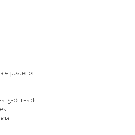
a e posterior
estigadores do
tes
ncia