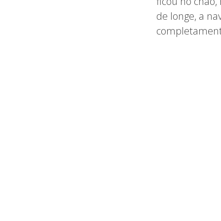
ficou no chão, 
de longe, a na
completament