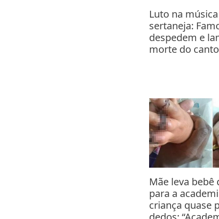
Luto na música
sertaneja: Fam
despedem e la
morte do canto
Mãe leva bebê 
para a academi
criança quase 
dedos: “Academ