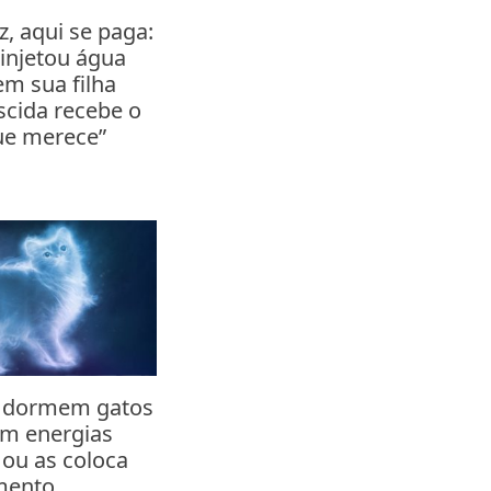
z, aqui se paga:
injetou água
em sua filha
cida recebe o
ue merece”
 dormem gatos
am energias
 ou as coloca
mento