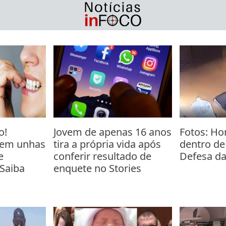
o!
Jovem de apenas 16 anos
Fotos: H
oem unhas
tira a própria vida após
dentro de
e
conferir resultado de
Defesa d
 Saiba
enquete no Stories