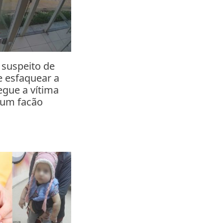
i suspeito de
 e esfaquear a
egue a vítima
 um facão