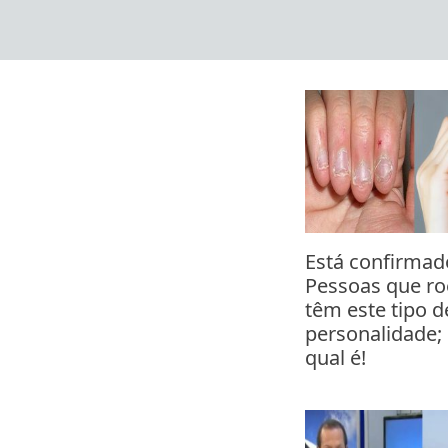
Skip
to
content
Está confirmad
Pessoas que r
têm este tipo d
personalidade;
qual é!