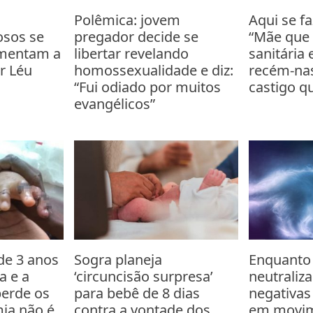
Polêmica: jovem
Aqui se fa
osos se
pregador decide se
“Mãe que 
mentam a
libertar revelando
sanitária 
r Léu
homossexualidade e diz:
recém-nas
“Fui odiado por muitos
castigo q
evangélicos”
de 3 anos
Sogra planeja
Enquanto
a e a
‘circuncisão surpresa’
neutraliz
perde os
para bebê de 8 dias
negativas
ia não é
contra a vontade dos
em movi