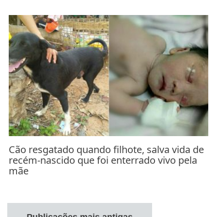
Cão resgatado quando filhote, salva vida de
recém-nascido que foi enterrado vivo pela
mãe
Navegação
por
Publicações mais antigas