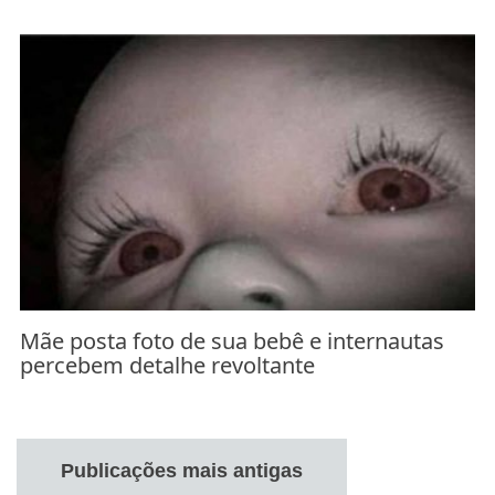
Mãe posta foto de sua bebê e internautas
percebem detalhe revoltante
Navegação
por
Publicações mais antigas
posts